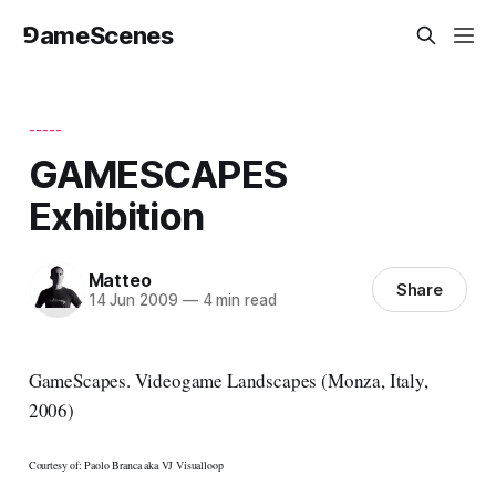
⅁ameScenes
-----
GAMESCAPES
Exhibition
Matteo
Share
14 Jun 2009
—
4 min read
GameScapes. Videogame Landscapes (Monza, Italy,
2006)
Courtesy of: Paolo Branca aka VJ Visualloop