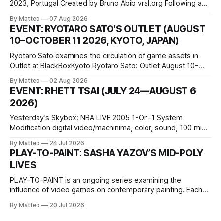
2023, Portugal Created by Bruno Abib vral.org Following a
disturbing incident somewhere in Portugal, a group of
By Matteo
07 Aug 2026
friends responds in conflicting ways. Some resist the
EVENT: RYOTARO SATO’S OUTLET (AUGUST
conditions that surround them, while others seek refuge in a
10–OCTOBER 11 2026, KYOTO, JAPAN)
virtual realm.
Ryotaro Sato examines the circulation of game assets in
Outlet at BlackBoxKyoto Ryotaro Sato: Outlet August 10–
October 11, 2026 BlackBoxKyoto Taniguchi Building, 3F 171-
By Matteo
02 Aug 2026
1 Kashiwaya-cho, Nakagyo-ku Kyoto 604-8014, Japan
EVENT: RHETT TSAI (JULY 24—AUGUST 6
Opening hours: 1:00–9:00 p.m. Closed Tuesday and
2026)
Wednesday Admission: ¥1,500 on
Yesterday’s Skybox: NBA LIVE 2005 1-On-1 System
Modification digital video/machinima, color, sound, 100 min,
2026, China Screen recording documenting the modified
By Matteo
24 Jul 2026
one-on-one match between Yao Ming and Shaquille O’Neal.
PLAY-TO-PAINT: SASHA YAZOV’S MID-POLY
The match itself is programmed to continue indefinitely.
LIVES
This recording concludes when one player
PLAY-TO-PAINT is an ongoing series examining the
influence of video games on contemporary painting. Each
article considers how artists translate game imagery, virtual
By Matteo
20 Jul 2026
camera systems, player-made content, and the temporal
logic of play into material form, treating the canvas as a site