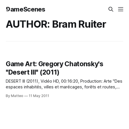
⅁ameScenes
AUTHOR: Bram Ruiter
Game Art: Gregory Chatonsky's
"Desert III" (2011)
DESERT III (2011), Vidéo HD, 00:16:20, Production: Arte "Des
espaces inhabités, villes et marécages, forêts et routes,
des objets et des mots qui disparaissent les uns après les
By Matteo
11 May 2011
autres, une jeune femme qui se livre et pleure sur Youtube.
Inspiré de "La route" de Cormac