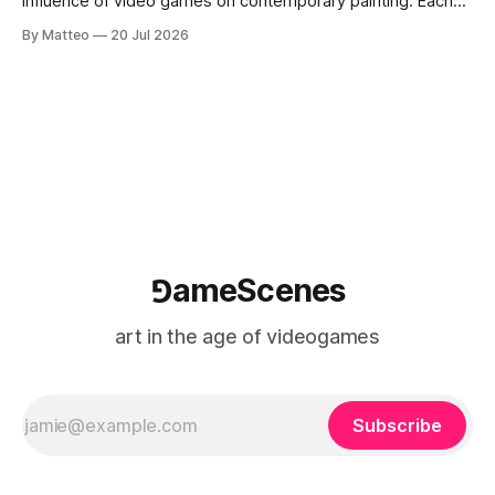
influence of video games on contemporary painting. Each
article considers how artists translate game imagery, virtual
By Matteo
20 Jul 2026
camera systems, player-made content, and the temporal
logic of play into material form, treating the canvas as a site
where digital experience is edited
⅁ameScenes
art in the age of videogames
Subscribe