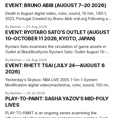
EVENT: BRUNO ABIB (AUGUST 7–20 2026)
Death in August digital video, color, sound, 16 min, 1.85:1,
2023, Portugal Created by Bruno Abib vral.org Following a
disturbing incident somewhere in Portugal, a group of
By Matteo
07 Aug 2026
friends responds in conflicting ways. Some resist the
EVENT: RYOTARO SATO’S OUTLET (AUGUST
conditions that surround them, while others seek refuge in a
10–OCTOBER 11 2026, KYOTO, JAPAN)
virtual realm.
Ryotaro Sato examines the circulation of game assets in
Outlet at BlackBoxKyoto Ryotaro Sato: Outlet August 10–
October 11, 2026 BlackBoxKyoto Taniguchi Building, 3F 171-
By Matteo
02 Aug 2026
1 Kashiwaya-cho, Nakagyo-ku Kyoto 604-8014, Japan
EVENT: RHETT TSAI (JULY 24—AUGUST 6
Opening hours: 1:00–9:00 p.m. Closed Tuesday and
2026)
Wednesday Admission: ¥1,500 on
Yesterday’s Skybox: NBA LIVE 2005 1-On-1 System
Modification digital video/machinima, color, sound, 100 min,
2026, China Screen recording documenting the modified
By Matteo
24 Jul 2026
one-on-one match between Yao Ming and Shaquille O’Neal.
PLAY-TO-PAINT: SASHA YAZOV’S MID-POLY
The match itself is programmed to continue indefinitely.
LIVES
This recording concludes when one player
PLAY-TO-PAINT is an ongoing series examining the