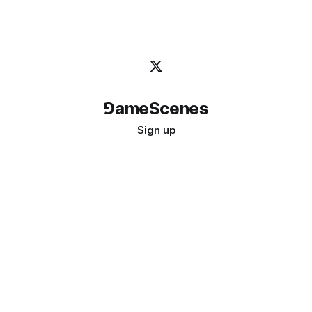
⅁ameScenes
Sign up
©
2026
GameScenes
. All rights reserved.
Image credit:
bady abbas
Don't ask if games are art · Ask if art can be a game