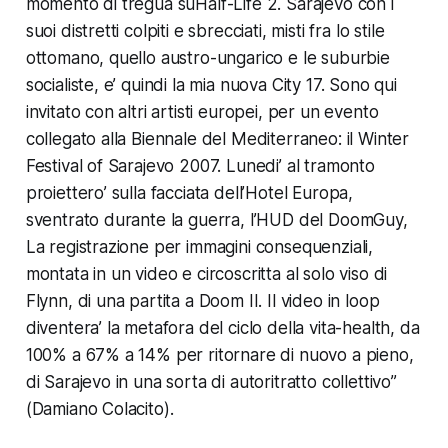
momento di tregua su
Half-Life 2
. Sarajevo con i
suoi distretti colpiti e sbrecciati, misti fra lo stile
ottomano, quello austro-ungarico e le suburbie
socialiste, e’ quindi la mia nuova City 17. Sono qui
invitato con altri artisti europei, per un evento
collegato alla Biennale del Mediterraneo: il Winter
Festival of Sarajevo 2007. Lunedi’ al tramonto
proiettero’ sulla facciata dell’Hotel Europa,
sventrato durante la guerra, l’HUD del DoomGuy,
La registrazione per immagini consequenziali,
montata in un video e circoscritta al solo viso di
Flynn, di una partita a
Doom II
. Il video in loop
diventera’ la metafora del ciclo della vita-health, da
100% a 67% a 14% per ritornare di nuovo a pieno,
di Sarajevo in una sorta di autoritratto collettivo”
(Damiano Colacito).