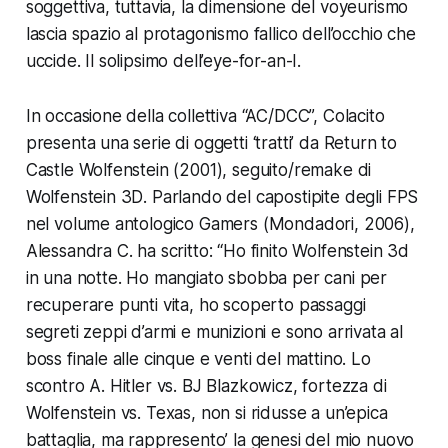
soggettiva, tuttavia, la dimensione del voyeurismo
lascia spazio al protagonismo fallico dell’occhio che
uccide. Il solipsimo dell’eye-for-an-I.
In occasione della collettiva
“AC/DCC”
, Colacito
presenta una serie di oggetti ‘tratti’ da
Return to
Castle Wolfenstein
(2001), seguito/remake di
Wolfenstein 3D
. Parlando del capostipite degli FPS
nel volume antologico
Gamers
(Mondadori, 2006),
Alessandra C. ha scritto: “Ho finito Wolfenstein 3d
in una notte. Ho mangiato sbobba per cani per
recuperare punti vita, ho scoperto passaggi
segreti zeppi d’armi e munizioni e sono arrivata al
boss finale alle cinque e venti del mattino. Lo
scontro A. Hitler vs. BJ Blazkowicz, fortezza di
Wolfenstein vs. Texas, non si ridusse a un’epica
battaglia, ma rappresento’ la genesi del mio nuovo