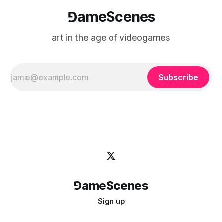
⅁ameScenes
art in the age of videogames
Subscribe
⅁ameScenes
Sign up