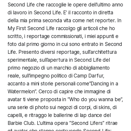
Second Life
che raccoglie le opere dell’ultimo anno
di lavoro in
Second Life
. E’ il racconto in diretta
della mia prima seconda vita come net reporter. In
My First Second Life
raccolgo gli articoli che ho
scritto, i reportage commissionati, i miei appunti e
foto dal primo giorno in cui sono entrato in
Second
Life
. Presento diversi reportage, sull’architettura
sperimentale, sull’apertura in
Second Life
del
primo negozio di un marchio di abbigliamento
reale, sull’impegno politico di Camp Darfur,
accanto a mini storie personali come
“Dancing in a
Watermelon”
. Cerco di capire che immagine di
avatar ti viene proposta in
“Who do you wanna be”
,
una serie di photo sui negozi di corpi, di skins, di
capelli, e ritraggo le ballerine di lap dance del
Barbie Club
. L’ultima opera “
Second Life
rs” ritrae
gli avatar che stanno costruendo
Second Life
: