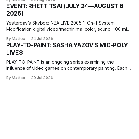
1 Kashiwaya-cho, Nakagyo-ku Kyoto 604-8014, Japan
EVENT: RHETT TSAI (JULY 24—AUGUST 6
Opening hours: 1:00–9:00 p.m. Closed Tuesday and
2026)
Wednesday Admission: ¥1,500 on
Yesterday’s Skybox: NBA LIVE 2005 1-On-1 System
Modification digital video/machinima, color, sound, 100 min,
2026, China Screen recording documenting the modified
By Matteo
24 Jul 2026
one-on-one match between Yao Ming and Shaquille O’Neal.
PLAY-TO-PAINT: SASHA YAZOV’S MID-POLY
The match itself is programmed to continue indefinitely.
LIVES
This recording concludes when one player
PLAY-TO-PAINT is an ongoing series examining the
influence of video games on contemporary painting. Each
article considers how artists translate game imagery, virtual
By Matteo
20 Jul 2026
camera systems, player-made content, and the temporal
logic of play into material form, treating the canvas as a site
where digital experience is edited