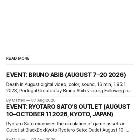
READ MORE
EVENT: BRUNO ABIB (AUGUST 7–20 2026)
Death in August digital video, color, sound, 16 min, 1.85:1,
2023, Portugal Created by Bruno Abib vral.org Following a
disturbing incident somewhere in Portugal, a group of
By Matteo
07 Aug 2026
friends responds in conflicting ways. Some resist the
EVENT: RYOTARO SATO’S OUTLET (AUGUST
conditions that surround them, while others seek refuge in a
10–OCTOBER 11 2026, KYOTO, JAPAN)
virtual realm.
Ryotaro Sato examines the circulation of game assets in
Outlet at BlackBoxKyoto Ryotaro Sato: Outlet August 10–
October 11, 2026 BlackBoxKyoto Taniguchi Building, 3F 171-
By Matteo
02 Aug 2026